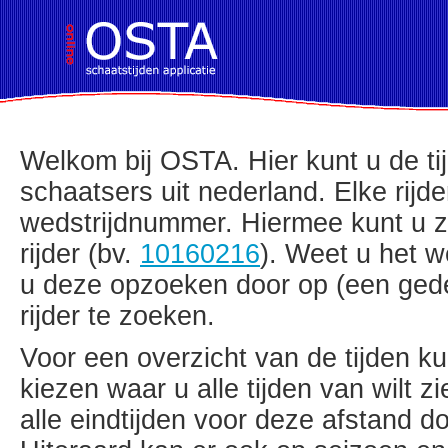
!DOCTYPE HTML PUBLIC "-//W3C//D
Welkom bij OSTA. Hier kunt u de t
schaatsers uit nederland. Elke rijde
wedstrijdnummer. Hiermee kunt u z
rijder (bv.
10160216
). Weet u het w
u deze opzoeken door op (een ged
rijder te zoeken.
Voor een overzicht van de tijden ku
kiezen waar u alle tijden van wilt 
alle eindtijden voor deze afstand do