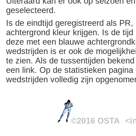
Uiteraard kan er ook op seizoen e
geselecteerd.
Is de eindtijd geregistreerd als PR,
achtergrond kleur krijgen. Is de ti
deze met een blauwe achtergrondk
wedstrijden is er ook de mogelijkh
te zien. Als de tussentijden bekend 
een link. Op de statistieken pagin
wedstrijden volledig zijn opgenom
©2016 OSTA
<i