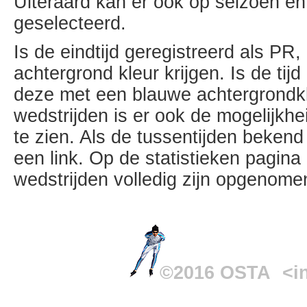
Uiteraard kan er ook op seizoen e
geselecteerd.
Is de eindtijd geregistreerd als PR,
achtergrond kleur krijgen. Is de ti
deze met een blauwe achtergrondk
wedstrijden is er ook de mogelijkh
te zien. Als de tussentijden bekend 
een link. Op de statistieken pagin
wedstrijden volledig zijn opgenom
©2016 OSTA
<i