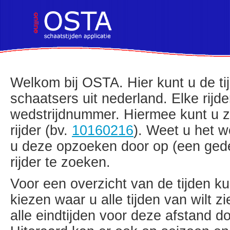
!DOCTYPE HTML PUBLIC "-//W3C//D
Welkom bij OSTA. Hier kunt u de t
schaatsers uit nederland. Elke rijde
wedstrijdnummer. Hiermee kunt u z
rijder (bv.
10160216
). Weet u het w
u deze opzoeken door op (een ged
rijder te zoeken.
Voor een overzicht van de tijden ku
kiezen waar u alle tijden van wilt 
alle eindtijden voor deze afstand do