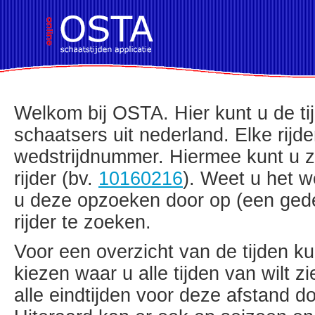
!DOCTYPE HTML PUBLIC "-//W3C//D
Welkom bij OSTA. Hier kunt u de t
schaatsers uit nederland. Elke rijde
wedstrijdnummer. Hiermee kunt u z
rijder (bv.
10160216
). Weet u het w
u deze opzoeken door op (een ged
rijder te zoeken.
Voor een overzicht van de tijden ku
kiezen waar u alle tijden van wilt 
alle eindtijden voor deze afstand do