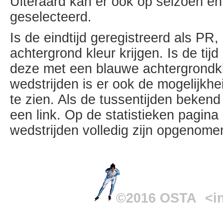
Uiteraard kan er ook op seizoen e
geselecteerd.
Is de eindtijd geregistreerd als PR,
achtergrond kleur krijgen. Is de ti
deze met een blauwe achtergrondk
wedstrijden is er ook de mogelijkh
te zien. Als de tussentijden bekend 
een link. Op de statistieken pagin
wedstrijden volledig zijn opgenom
©2016 OSTA
<i