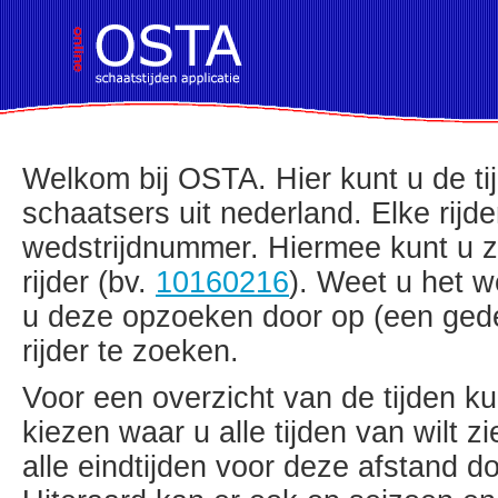
!DOCTYPE HTML PUBLIC "-//W3C//D
Welkom bij OSTA. Hier kunt u de t
schaatsers uit nederland. Elke rijde
wedstrijdnummer. Hiermee kunt u z
rijder (bv.
10160216
). Weet u het w
u deze opzoeken door op (een ged
rijder te zoeken.
Voor een overzicht van de tijden ku
kiezen waar u alle tijden van wilt 
alle eindtijden voor deze afstand do