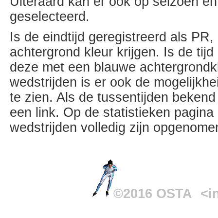
Uiteraard kan er ook op seizoen e
geselecteerd.
Is de eindtijd geregistreerd als PR,
achtergrond kleur krijgen. Is de ti
deze met een blauwe achtergrondk
wedstrijden is er ook de mogelijkh
te zien. Als de tussentijden bekend 
een link. Op de statistieken pagin
wedstrijden volledig zijn opgenom
©2016 OSTA
<i