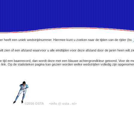
der heeft een uniek wedstrijdnummer. Hiermee kunt u zoeken naar de tijden van de rijder (bv.
wilt zien of een afstand waarvoor u alle eindtijden voor deze afstand door de jaren heen wilt
Is de tijd een baanrecord, dan wordt deze met een blauwe achtergrondkleur getoond. Voor de m
een link. Op de statistieken pagina kan gezien worden welke wedstrijden volledig zijn opgenom
©2016 OSTA
<info @ osta . nl>