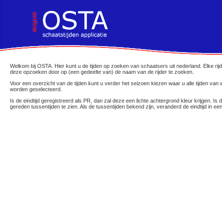
!DOCTYPE HTML PUBLIC "-//W3C//DTD HTML 4.01 Transitional//EN">
Welkom bij OSTA. Hier kunt u de tijden op zoeken van schaatsers uit nederland. Elke rij
deze opzoeken door op (een gedeelte van) de naam van de rijder te zoeken.
Voor een overzicht van de tijden kunt u verder het seizoen kiezen waar u alle tijden van 
worden geselecteerd.
Is de eindtijd geregistreerd als PR, dan zal deze een lichte achtergrond kleur krijgen. 
gereden tussentijden te zien. Als de tussentijden bekend zijn, veranderd de eindtijd in 