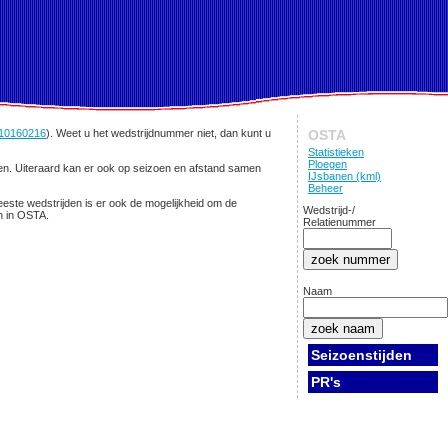
10160216
). Weet u het wedstrijdnummer niet, dan kunt u
OSTA
Statistieken
Ploegen
 zien. Uiteraard kan er ook op seizoen en afstand samen
IJsbanen (kml)
Beheer
eeste wedstrijden is er ook de mogelijkheid om de
Wedstrijd-/
en in OSTA.
Relatienummer
Naam
Seizoenstijden
PR's