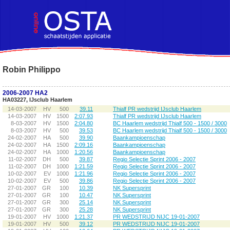
!DOCTYPE HTML PUBLIC "-//W3C//DTD HTML 4.01 Transitional//EN">
Robin Philippo
2006-2007 HA2
HA03227, IJsclub Haarlem
14-03-2007
HV
500
39.11
Thialf PR wedstrijd IJsclub Haarlem
14-03-2007
HV
1500
2:07.93
Thialf PR wedstrijd IJsclub Haarlem
8-03-2007
HV
1500
2:04.80
BC Haarlem wedstrijd Thialf 500 - 1500 / 3000
8-03-2007
HV
500
39.53
BC Haarlem wedstrijd Thialf 500 - 1500 / 3000
24-02-2007
HA
500
39.90
Baankampioenschap
24-02-2007
HA
1500
2:09.16
Baankampioenschap
24-02-2007
HA
1000
1:20.56
Baankampioenschap
11-02-2007
DH
500
39.87
Regio Selectie Sprint 2006 - 2007
11-02-2007
DH
1000
1:21.59
Regio Selectie Sprint 2006 - 2007
10-02-2007
EV
1000
1:21.96
Regio Selectie Sprint 2006 - 2007
10-02-2007
EV
500
39.86
Regio Selectie Sprint 2006 - 2007
27-01-2007
GR
100
10.39
NK Supersprint
27-01-2007
GR
100
10.47
NK Supersprint
27-01-2007
GR
300
25.14
NK Supersprint
27-01-2007
GR
300
25.28
NK Supersprint
19-01-2007
HV
1000
1:21.37
PR WEDSTRIJD NIJC 19-01-2007
19-01-2007
HV
500
39.12
PR WEDSTRIJD NIJC 19-01-2007