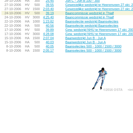
28-10-2006
HA
300
25.45
Jun C - Jun B 100 - 300
27-10-2006
HV
500
39.55
Gewestelijke wedstrijd te Heerenveen 27 okt. 
27-10-2006
HV
1500
2:03.40
Gewestelijke wedstrijd te Heerenveen 27 okt. 
24-10-2006
HV
500
39.19
Baancommissie wedstrijd in Thialf
24-10-2006
HV
3000
4:25.40
Baancommissie wedstrijd in Thialf
22-10-2006
HA
1000
1:23.82
Baanselectie wedstrijd Baanselecties
22-10-2006
HA
500
40.56
Baanselectie wedstrijd Baanselecties
17-10-2006
HV
500
39.89
Gew. wedstrijd NHU te Heerenveen 17 okt. 20
17-10-2006
HV
3000
4:28.08
Gew. wedstrijd NHU te Heerenveen 17 okt. 20
15-10-2006
HA
1500
2:07.04
Baanwedstrijd Jun B - Jun A
15-10-2006
HA
500
40.03
Baanwedstrijd Jun B - Jun A
8-10-2006
HA
500
40.05
Baanselecties 500 - 1000 / 1500 / 3000
8-10-2006
HA
1500
2:05.17
Baanselecties 500 - 1000 / 1500 / 3000
©2016 OSTA
<in