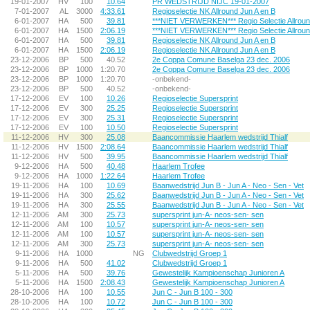
19-01-2007
HV
100
10.64
PR WEDSTRIJD NIJC 19-01-2007
7-01-2007
AL
3000
4:33.61
Regioselectie NK Allround Jun A en B
6-01-2007
HA
500
39.81
***NIET VERWERKEN*** Regio Selectie Allrou
6-01-2007
HA
1500
2:06.19
***NIET VERWERKEN*** Regio Selectie Allrou
6-01-2007
HA
500
39.81
Regioselectie NK Allround Jun A en B
6-01-2007
HA
1500
2:06.19
Regioselectie NK Allround Jun A en B
23-12-2006
BP
500
40.52
2e Coppa Comune Baselga 23 dec. 2006
23-12-2006
BP
1000
1:20.70
2e Coppa Comune Baselga 23 dec. 2006
23-12-2006
BP
1000
1:20.70
-onbekend-
23-12-2006
BP
500
40.52
-onbekend-
17-12-2006
EV
100
10.26
Regioselectie Supersprint
17-12-2006
EV
300
25.25
Regioselectie Supersprint
17-12-2006
EV
300
25.31
Regioselectie Supersprint
17-12-2006
EV
100
10.50
Regioselectie Supersprint
11-12-2006
HV
300
25.08
Baancommissie Haarlem wedstrijd Thialf
11-12-2006
HV
1500
2:08.64
Baancommissie Haarlem wedstrijd Thialf
11-12-2006
HV
500
39.95
Baancommissie Haarlem wedstrijd Thialf
9-12-2006
HA
500
40.48
Haarlem Trofee
9-12-2006
HA
1000
1:22.64
Haarlem Trofee
19-11-2006
HA
100
10.69
Baanwedstrijd Jun B - Jun A - Neo - Sen - Vet
19-11-2006
HA
300
25.62
Baanwedstrijd Jun B - Jun A - Neo - Sen - Vet
19-11-2006
HA
300
25.55
Baanwedstrijd Jun B - Jun A - Neo - Sen - Vet
12-11-2006
AM
300
25.73
supersprint jun-A- neos-sen- sen
12-11-2006
AM
100
10.57
supersprint jun-A- neos-sen- sen
12-11-2006
AM
100
10.57
supersprint jun-A- neos-sen- sen
12-11-2006
AM
300
25.73
supersprint jun-A- neos-sen- sen
9-11-2006
HA
1000
NG
Clubwedstrijd Groep 1
9-11-2006
HA
500
41.02
Clubwedstrijd Groep 1
5-11-2006
HA
500
39.76
Gewestelijk Kampioenschap Junioren A
5-11-2006
HA
1500
2:08.43
Gewestelijk Kampioenschap Junioren A
28-10-2006
HA
100
10.55
Jun C - Jun B 100 - 300
28-10-2006
HA
100
10.72
Jun C - Jun B 100 - 300