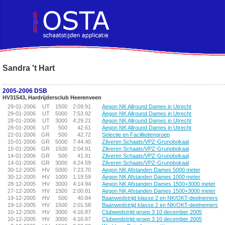
!DOCTYPE HTML PUBLIC "-//W3C//DTD HTML 4.01 Transitional//EN">
Sandra 't Hart
2005-2006 DSB
HV31543, Hardrijdersclub Heerenveen
29-01-2006
UT
1500
2:09.91
Aegon NK Allround Dames in Utrecht
29-01-2006
UT
5000
7:53.92
Aegon NK Allround Dames in Utrecht
28-01-2006
UT
3000
4:29.21
Aegon NK Allround Dames in Utrecht
28-01-2006
UT
500
42.61
Aegon NK Allround Dames in Utrecht
22-01-2006
GR
500
42.72
Selectie en Faciliteitengroep
15-01-2006
GR
5000
7:44.40
Zilveren Schaats/VPZ-Grunobokaal
15-01-2006
GR
1500
2:04.91
Zilveren Schaats/VPZ-Grunobokaal
14-01-2006
GR
500
41.91
Zilveren Schaats/VPZ-Grunobokaal
14-01-2006
GR
3000
4:24.59
Zilveren Schaats/VPZ-Grunobokaal
30-12-2005
HV
5000
7:23.70
Aegon NK Afstanden Dames 5000 meter
30-12-2005
HV
1000
1:19.59
Aegon NK Afstanden Dames 1000 meter
28-12-2005
HV
3000
4:14.94
Aegon NK Afstanden Dames 1500+3000 meter
27-12-2005
HV
1500
2:00.81
Aegon NK Afstanden Dames 1500+3000 meter
19-12-2005
HV
500
40.84
Baanwedstrijd klasse 2 en NK/OKT-deelnemers
19-12-2005
HV
1500
2:01.58
Baanwedstrijd klasse 2 en NK/OKT-deelnemers
10-12-2005
HV
3000
4:16.87
Clubwedstrijd groep 3 10 december 2005
10-12-2005
HV
3000
4:16.87
Clubwedstrijd groep 3 10 december 2005