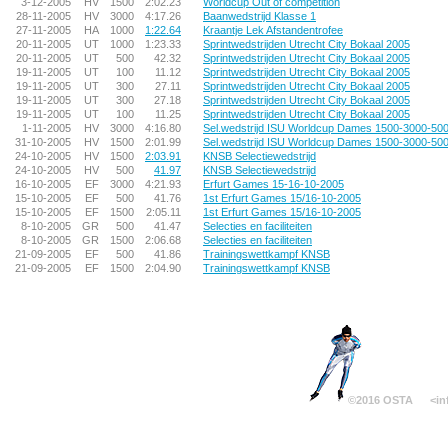
3-12-2005
HV
1500
2:02.23
Worldcup Out of competition
28-11-2005
HV
3000
4:17.26
Baanwedstrijd Klasse 1
27-11-2005
HA
1000
1:22.64
Kraantje Lek Afstandentrofee
20-11-2005
UT
1000
1:23.33
Sprintwedstrijden Utrecht City Bokaal 2005
20-11-2005
UT
500
42.32
Sprintwedstrijden Utrecht City Bokaal 2005
19-11-2005
UT
100
11.12
Sprintwedstrijden Utrecht City Bokaal 2005
19-11-2005
UT
300
27.11
Sprintwedstrijden Utrecht City Bokaal 2005
19-11-2005
UT
300
27.18
Sprintwedstrijden Utrecht City Bokaal 2005
19-11-2005
UT
100
11.25
Sprintwedstrijden Utrecht City Bokaal 2005
1-11-2005
HV
3000
4:16.80
Sel.wedstrijd ISU Worldcup Dames 1500-3000-50
31-10-2005
HV
1500
2:01.99
Sel.wedstrijd ISU Worldcup Dames 1500-3000-50
24-10-2005
HV
1500
2:03.91
KNSB Selectiewedstrijd
24-10-2005
HV
500
41.97
KNSB Selectiewedstrijd
16-10-2005
EF
3000
4:21.93
Erfurt Games 15-16-10-2005
15-10-2005
EF
500
41.76
1st Erfurt Games 15/16-10-2005
15-10-2005
EF
1500
2:05.11
1st Erfurt Games 15/16-10-2005
8-10-2005
GR
500
41.47
Selecties en faciliteiten
8-10-2005
GR
1500
2:06.68
Selecties en faciliteiten
21-09-2005
EF
500
41.86
Trainingswettkampf KNSB
21-09-2005
EF
1500
2:04.90
Trainingswettkampf KNSB
©2016 OSTA
<in