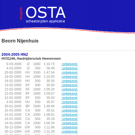
!DOCTYPE HTML PUBLIC "-//W3C//DTD HTML 4.01 Transitional//EN">
Beorn Nijenhuis
2004-2005 HN2
HV31246, Hardrijdersclub Heerenveen
5-03-2005
IZ
1000
1:10.73
-onbekend-
4-03-2005
IZ
500
36.49
-onbekend-
20-02-2005
HV
1500
1:47.54
-onbekend-
19-02-2005
HV
1000
1:10.05
-onbekend-
18-02-2005
HV
500
35.50
-onbekend-
13-02-2005
EF
500
35.60
-onbekend-
13-02-2005
EF
1000
1:09.20
-onbekend-
12-02-2005
EF
1000
1:09.67
-onbekend-
12-02-2005
EF
500
35.53
-onbekend-
4-02-2005
HV
500
35.97
-onbekend-
30-01-2005
BP
1500
1:48.84
-onbekend-
15-01-2005
CA
500
35.51
-onbekend-
15-01-2005
CA
1000
1:08.81
-onbekend-
14-01-2005
CA
500
35.19
-onbekend-
14-01-2005
CA
1000
1:09.34
-onbekend-
30-12-2004
GR
500
1:11.86
-onbekend-
30-12-2004
GR
1000
1:11.28
-onbekend-