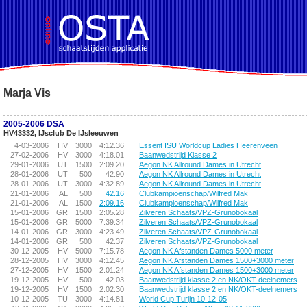
!DOCTYPE HTML PUBLIC "-//W3C//DTD HTML 4.01 Transitional//EN">
Marja Vis
2005-2006 DSA
HV43332, IJsclub De IJsleeuwen
4-03-2006
HV
3000
4:12.36
Essent ISU Worldcup Ladies Heerenveen
27-02-2006
HV
3000
4:18.01
Baanwedstrijd Klasse 2
29-01-2006
UT
1500
2:09.20
Aegon NK Allround Dames in Utrecht
28-01-2006
UT
500
42.90
Aegon NK Allround Dames in Utrecht
28-01-2006
UT
3000
4:32.89
Aegon NK Allround Dames in Utrecht
21-01-2006
AL
500
42.16
Clubkampioenschap/Wilfred Mak
21-01-2006
AL
1500
2:09.16
Clubkampioenschap/Wilfred Mak
15-01-2006
GR
1500
2:05.28
Zilveren Schaats/VPZ-Grunobokaal
15-01-2006
GR
5000
7:39.34
Zilveren Schaats/VPZ-Grunobokaal
14-01-2006
GR
3000
4:23.49
Zilveren Schaats/VPZ-Grunobokaal
14-01-2006
GR
500
42.37
Zilveren Schaats/VPZ-Grunobokaal
30-12-2005
HV
5000
7:15.78
Aegon NK Afstanden Dames 5000 meter
28-12-2005
HV
3000
4:12.45
Aegon NK Afstanden Dames 1500+3000 meter
27-12-2005
HV
1500
2:01.24
Aegon NK Afstanden Dames 1500+3000 meter
19-12-2005
HV
500
42.03
Baanwedstrijd klasse 2 en NK/OKT-deelnemers
19-12-2005
HV
1500
2:02.30
Baanwedstrijd klasse 2 en NK/OKT-deelnemers
10-12-2005
TU
3000
4:14.81
World Cup Turijn 10-12-05