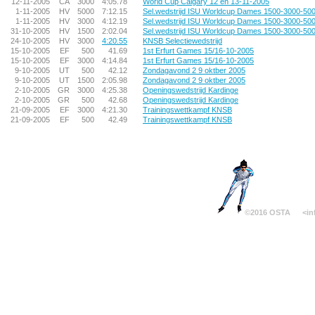
12-11-2005
CA
3000
4:05.78
World Cup Calgary 12 en 13-11-2005
1-11-2005
HV
5000
7:12.15
Sel.wedstrijd ISU Worldcup Dames 1500-3000-50
1-11-2005
HV
3000
4:12.19
Sel.wedstrijd ISU Worldcup Dames 1500-3000-50
31-10-2005
HV
1500
2:02.04
Sel.wedstrijd ISU Worldcup Dames 1500-3000-50
24-10-2005
HV
3000
4:20.55
KNSB Selectiewedstrijd
15-10-2005
EF
500
41.69
1st Erfurt Games 15/16-10-2005
15-10-2005
EF
3000
4:14.84
1st Erfurt Games 15/16-10-2005
9-10-2005
UT
500
42.12
Zondagavond 2 9 oktber 2005
9-10-2005
UT
1500
2:05.98
Zondagavond 2 9 oktber 2005
2-10-2005
GR
3000
4:25.38
Openingswedstrijd Kardinge
2-10-2005
GR
500
42.68
Openingswedstrijd Kardinge
21-09-2005
EF
3000
4:21.30
Trainingswettkampf KNSB
21-09-2005
EF
500
42.49
Trainingswettkampf KNSB
©2016 OSTA
<in