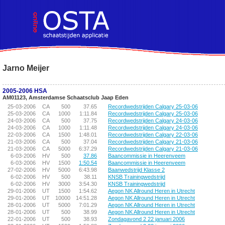
!DOCTYPE HTML PUBLIC "-//W3C//DTD HTML 4.01 Transitional//EN">
Jarno Meijer
2005-2006 HSA
AM01123, Amsterdamse Schaatsclub Jaap Eden
25-03-2006
CA
500
37.65
Recordwedstrijden Calgary 25-03-06
25-03-2006
CA
1000
1:11.84
Recordwedstrijden Calgary 25-03-06
24-03-2006
CA
500
37.75
Recordwedstrijden Calgary 24-03-06
24-03-2006
CA
1000
1:11.48
Recordwedstrijden Calgary 24-03-06
22-03-2006
CA
1500
1:48.01
Recordwedstrijden Calgary 22-03-06
21-03-2006
CA
500
37.04
Recordwedstrijden Calgary 21-03-06
21-03-2006
CA
5000
6:37.29
Recordwedstrijden Calgary 21-03-06
6-03-2006
HV
500
37.86
Baancommissie in Heerenveem
6-03-2006
HV
1500
1:50.54
Baancommissie in Heerenveem
27-02-2006
HV
5000
6:43.98
Baanwedstrijd Klasse 2
6-02-2006
HV
500
38.11
KNSB Trainingwedstrijd
6-02-2006
HV
3000
3:54.30
KNSB Trainingwedstrijd
29-01-2006
UT
1500
1:54.62
Aegon NK Allround Heren in Utrecht
29-01-2006
UT
10000
14:51.28
Aegon NK Allround Heren in Utrecht
28-01-2006
UT
5000
7:01.29
Aegon NK Allround Heren in Utrecht
28-01-2006
UT
500
38.99
Aegon NK Allround Heren in Utrecht
22-01-2006
UT
500
38.93
Zondagavond 2 22 januari 2006