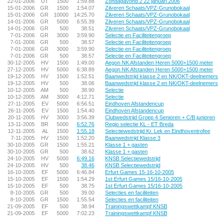
22-01-2006
UT
1500
1:59.88
Zondagavond 2 22 januari 2006
15-01-2006
GR
1500
1:54.07
Zilveren Schaats/VPZ-Grunobokaal
15-01-2006
GR
10000
14:25.70
Zilveren Schaats/VPZ-Grunobokaal
14-01-2006
GR
5000
6:55.39
Zilveren Schaats/VPZ-Grunobokaal
14-01-2006
GR
500
38.51
Zilveren Schaats/VPZ-Grunobokaal
7-01-2006
GR
3000
3:59.90
Selectie en Faciliteitengroep
7-01-2006
GR
500
38.57
Selectie en Faciliteitengroep
7-01-2006
GR
3000
3:59.90
Selectie en Faciliteitengroep
7-01-2006
GR
500
38.57
Selectie en Faciliteitengroep
30-12-2005
HV
1500
1:49.00
Aegon NK Afstanden Heren 5000+1500 meter
27-12-2005
HV
5000
6:38.89
Aegon NK Afstanden Heren 5000+1500 meter
19-12-2005
HV
1500
1:52.51
Baanwedstrijd klasse 2 en NK/OKT-deelnemers
19-12-2005
HV
500
38.06
Baanwedstrijd klasse 2 en NK/OKT-deelnemers
10-12-2005
AM
500
38.90
Selectie
10-12-2005
AM
3000
4:12.71
Selectie
27-11-2005
EV
5000
6:56.51
Eindhoven Afstandencup
26-11-2005
EV
1500
1:54.40
Eindhoven Afstandencup
20-11-2005
HV
3000
3:56.39
Clubwedstrijd Groep 4 Senioren + C/B junioren
13-11-2005
BR
5000
6:52.76
Regio selectie KL - ET Breda
12-11-2005
AL
1500
1:55.18
Selectiewedstrijd Kr. Lek en Eindhoventrofee
7-11-2005
HV
1500
1:52.20
Baanwedstrijd Klasse 3
30-10-2005
GR
1500
1:55.21
Klasse 1 + gasten
30-10-2005
GR
500
38.62
Klasse 1 + gasten
24-10-2005
HV
5000
6:49.16
KNSB Selectiewedstrijd
24-10-2005
HV
500
38.46
KNSB Selectiewedstrijd
16-10-2005
EF
5000
6:46.84
Erfurt Games 15-16-10-2005
15-10-2005
EF
1500
1:54.29
1st Erfurt Games 15/16-10-2005
15-10-2005
EF
500
38.75
1st Erfurt Games 15/16-10-2005
8-10-2005
GR
500
39.00
Selecties en faciliteiten
8-10-2005
GR
1500
1:55.54
Selecties en faciliteiten
21-09-2005
EF
500
38.94
Trainingswettkampf KNSB
21-09-2005
EF
5000
7:02.23
Trainingswettkampf KNSB