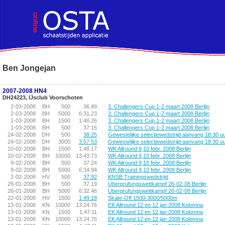
!DOCTYPE HTML PUBLIC "-//W3C//DTD HTML 4.01 Transitional//EN">
Ben Jongejan
2007-2008 HN4
DH24223, IJsclub Voorschoten
2-03-2008
BH
500
36.89
3. Challengers Cup 1-2 maart 2008 Berlijn
2-03-2008
BH
5000
6:31.23
3. Challengers Cup 1-2 maart 2008 Berlijn
1-03-2008
BH
1500
1:48.26
3. Challengers Cup 1-2 maart 2008 Berlijn
1-03-2008
BH
500
37.15
3. Challengers Cup 1-2 maart 2008 Berlijn
24-02-2008
DH
500
38.25
Gewestelijke selectiewedstrijd aanvang 18:30 u
24-02-2008
DH
3000
3:57.53
Gewestelijke selectiewedstrijd aanvang 18:30 u
10-02-2008
BH
1500
1:48.17
WK Allround 9,10 febr. 2008 Berlijn
10-02-2008
BH
10000
13:43.73
WK Allround 9,10 febr. 2008 Berlijn
9-02-2008
BH
500
37.24
WK Allround 9,10 febr. 2008 Berlijn
9-02-2008
BH
5000
6:34.94
WK Allround 9,10 febr. 2008 Berlijn
2-02-2008
HV
500
37.92
KNSB Trainingswedstrijd
26-01-2008
BH
500
37.19
Uberprufungswettkampf 26-02-08 Berlijn
26-01-2008
BH
5000
6:32.46
Uberprufungswettkampf 26-02-08 Berlijn
22-01-2008
HV
1500
1:49.18
Skate-Off 1500-3000/5000m
13-01-2008
KN
10000
13:24.76
EK Allround 12 en 12 jan 2008 Kolomna
13-01-2008
KN
1500
1:47.11
EK Allround 12 en 12 jan 2008 Kolomna
13-01-2008
KN
10000
13:24.76
EK Allround 12 en 12 jan 2008 Kolomna