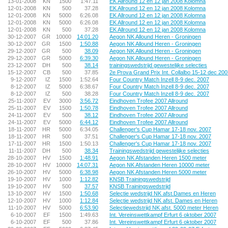
13-01-2008
KN
1500
1:47.11
EK Allround 12 en 12 jan 2008 Kolomna
12-01-2008
KN
500
37.28
EK Allround 12 en 12 jan 2008 Kolomna
12-01-2008
KN
5000
6:26.08
EK Allround 12 en 12 jan 2008 Kolomna
12-01-2008
KN
5000
6:26.08
EK Allround 12 en 12 jan 2008 Kolomna
12-01-2008
KN
500
37.28
EK Allround 12 en 12 jan 2008 Kolomna
30-12-2007
GR
10000
14:01.20
Aegon NK Allound Heren - Groningen
30-12-2007
GR
1500
1:50.88
Aegon NK Allound Heren - Groningen
29-12-2007
GR
500
38.09
Aegon NK Allound Heren - Groningen
29-12-2007
GR
5000
6:39.30
Aegon NK Allound Heren - Groningen
23-12-2007
DH
500
38.14
trainingswedstrijd gewestelijke selecties
15-12-2007
CB
500
37.85
2e Prova Grand Prix Int. Collalbo 15-12 dec 20
9-12-2007
IZ
1500
1:52.64
Four Country Match Inzell 8-9 dec. 2007
8-12-2007
IZ
5000
6:38.67
Four Country Match Inzell 8-9 dec. 2007
8-12-2007
IZ
500
38.28
Four Country Match Inzell 8-9 dec. 2007
25-11-2007
EV
3000
3:56.72
Eindhoven Trofee 2007 Allround
25-11-2007
EV
1500
1:50.78
Eindhoven Trofee 2007 Allround
24-11-2007
EV
500
38.12
Eindhoven Trofee 2007 Allround
24-11-2007
EV
5000
6:44.12
Eindhoven Trofee 2007 Allround
18-11-2007
HR
5000
6:34.05
Challenger's Cup Hamar 17-18 nov. 2007
18-11-2007
HR
500
37.51
Challenger's Cup Hamar 17-18 nov. 2007
17-11-2007
HR
1500
1:50.13
Challenger's Cup Hamar 17-18 nov. 2007
11-11-2007
DH
500
38.34
Trainingswedstrijd gewestelijke selecties
28-10-2007
HV
1500
1:48.91
Aegon NK Afstanden Heren 1500 meter
28-10-2007
HV
10000
14:07.31
Aegon NK Afstanden Heren 10000 meter
26-10-2007
HV
5000
6:38.98
Aegon NK Afstanden Heren 5000 meter
19-10-2007
HV
1000
1:12.82
KNSB Trainingswedstrijd
19-10-2007
HV
500
37.57
KNSB Trainingswedstrijd
13-10-2007
HV
1500
1:50.68
Selectie wedstrijd NK afst.Dames en Heren
12-10-2007
HV
1000
1:12.84
Selectie wedstrijd NK afst. Dames en Heren
11-10-2007
HV
5000
6:53.90
Selectiewedstrijd NK afst. 5000 meter Heren
6-10-2007
EF
1500
1:49.63
Int. Vereinswettkampf Erfurt 6 oktober 2007
6-10-2007
EF
500
37.86
Int. Vereinswettkampf Erfurt 6 oktober 2007