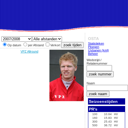
OSTA
Statistieken
Op datum
per Afstand
Verkort
Ploegen
IJsbanen (kml)
VPZ Allround
Beheer
Wedstrijd-/
Relatienummer
Naam
Seizoenstijden
PR's
100
10.64
HV
160
15.83
HV
300
25.43
HV
500
36.72
HV