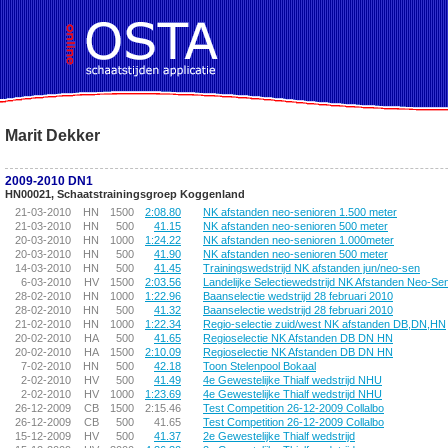
!DOCTYPE HTML PUBLIC "-//W3C//DTD HTML 4.01 Transitional//EN">
Marit Dekker
2009-2010 DN1
HN00021, Schaatstrainingsgroep Koggenland
21-03-2010
HN
1500
2:08.80
NK afstanden neo-senioren 1.500 meter
21-03-2010
HN
500
41.15
NK afstanden neo-senioren 500 meter
20-03-2010
HN
1000
1:24.22
NK afstanden neo-senioren 1.000meter
20-03-2010
HN
500
41.90
NK afstanden neo-senioren 500 meter
14-03-2010
HN
500
41.45
Trainingswedstrijd NK afstanden jun/neo-sen
6-03-2010
HV
1500
2:03.56
Landelijke Selectiewedstrijd NK Afstanden Neo-Se
28-02-2010
HN
1000
1:22.96
Baanselectie wedstrijd 28 februari 2010
28-02-2010
HN
500
41.32
Baanselectie wedstrijd 28 februari 2010
21-02-2010
HN
1000
1:22.34
Regio-selectie zuid/west NK afstanden DB,DN,HN
20-02-2010
HA
500
41.65
Regioselectie NK Afstanden DB DN HN
20-02-2010
HA
1500
2:10.09
Regioselectie NK Afstanden DB DN HN
7-02-2010
HN
500
42.18
Toon Stelenpool Bokaal
2-02-2010
HV
500
41.49
4e Gewestelijke Thialf wedstrijd NHU
2-02-2010
HV
1000
1:23.69
4e Gewestelijke Thialf wedstrijd NHU
26-12-2009
CB
1500
2:15.46
Test Competition 26-12-2009 Collalbo
26-12-2009
CB
500
41.65
Test Competition 26-12-2009 Collalbo
15-12-2009
HV
500
41.37
2e Gewestelijke Thialf wedstrijd