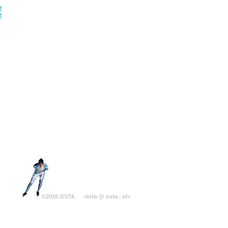
f
f
©2016 OSTA
<info @ osta . nl>