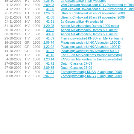
15-12-2009
HV
3000
4:36.30
2e Gewestelijke Thialf wedstrijd
4-12-2009
HV
1500
2:09.08
Wim Zeekant Bokaal door STG Purmerend in Thial
4-12-2009
HV
500
41.00
Wim Zeekant Bokaal door STG Purmerend in Thial
28-11-2009
UT
1000
1:26.39
Utrecht Citybokaal 28 en 29 november 2009
28-11-2009
UT
500
41.88
Utrecht Citybokaal 28 en 29 november 2009
24-11-2009
HV
500
41.21
1e Gewestelijke HV wedstrijd
31-10-2009
HV
1000
1:20.25
Aegon NK Afstanden Dames 1000 meter
30-10-2009
HV
500
40.87
Aegon NK Afstanden Dames 500 meter
30-10-2009
HV
500
40.80
Aegon NK Afstanden Dames 500 meter
23-10-2009
HV
500
41.09
Trainingswedstrijd KNSB- en Merkenteams
16-10-2009
GR
1500
2:06.74
Plaatsingswedstrijd NK Afstanden 1500 D
15-10-2009
GR
1000
1:22.02
Plaatsingswedstrijd NK Afstanden 1000 D
14-10-2009
GR
500
41.27
Plaatsingswedstrijd NK Afstanden 500 D
4-10-2009
HV
500
41.16
KNSB- en Merkenteams trainingswedstrijd
4-10-2009
HV
1000
1:23.14
KNSB- en Merkenteams trainingswedstrijd
27-09-2009
NY
500
41.72
Dutch Classics 27-09
27-09-2009
NY
1500
2:09.85
Dutch Classics 27-09
8-08-2009
HV
500
41.51
Zomerijswedstrijd KNSB, 8 augustus 2009
8-08-2009
HV
1500
2:07.82
Zomerijswedstrijd KNSB, 8 augustus 2009