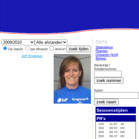
OSTA
Statistieken
Op datum
per Afstand
Verkort
Ploegen
IJsbanen (kml)
1nP-Engenius
Beheer
Wedstrijd-/
Relatienummer
Naam
Seizoenstijden
PR's
100
11.97
AL
300
28.97
HV
400
49.70
GR
500
39.37
HV