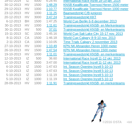
18-01-2014
IZ
5000
6:28.45
International Race Inzell 18-19 jan. 2014
30-12-2013
HV
1500
1:48.29
KNSB Kwalificatie Toernooi Heren 1500 meter
29-12-2013
HV
1000
1:10.77
KNSB Kwalificatie Toernooi Heren 1000 meter
23-12-2013
HV
1000
1:11.25
Baanwedstrijd C/B-junioren
20-12-2013
HV
3000
3:47.24
Trainingswedstrijd KKT
6-12-2013
BH
1500
1:47.25
World Cup Berlijn 6-8 december 2013
30-11-2013
HV
1000
1:11.61
Trainingswedstrijd KNSB- en Merkenteams
30-11-2013
HV
500
37.01
Trainingswedstrijd KNSB- en Merkenteams
15-11-2013
SC
1500
1:45.16
World Cup Salt Lake City 15-17 nov. 2013
8-11-2013
CA
1500
1:46.18
World Cup Calgary 8-9-10 nov. 2013
2-11-2013
CA
1000
1:10.05
Time Trials Calgary 2 november 2013
27-10-2013
HV
1000
1:10.49
KPN NK Afstanden Heren 1000 meter
26-10-2013
HV
1500
1:47.54
KPN NK Afstanden Heren 1500 meter
19-10-2013
HV
1000
1:11.01
Trainingswedstrijd KNSB- en merkenteams
12-10-2013
IZ
500
36.60
International Race Inzell 11-12 okt. 2013
12-10-2013
IZ
3000
3:47.00
International Race Inzell 11-12 okt. 2013
6-10-2013
IZ
1500
1:47.63
Int. Season Opening Inzell 5-10-13
6-10-2013
IZ
1500
1:47.63
Int. Season Opening Inzell 5-10-13
5-10-2013
IZ
1000
1:11.19
Int. Season Opening Inzell 5-10-13
5-10-2013
IZ
1000
1:11.19
Int. Season Opening Inzell 5-10-13
28-09-2013
HV
1000
1:11.91
Trainingswedstrijd KNSB- en merkenteams
©2016 OSTA
<in