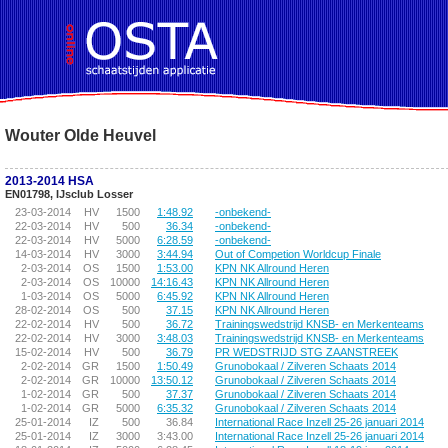
!DOCTYPE HTML PUBLIC "-//W3C//DTD HTML 4.01 Transitional//EN">
Wouter Olde Heuvel
2013-2014 HSA
EN01798, IJsclub Losser
23-03-2014
HV
1500
1:48.92
-onbekend-
22-03-2014
HV
500
36.34
-onbekend-
22-03-2014
HV
5000
6:28.59
-onbekend-
14-03-2014
HV
3000
3:44.94
Out of Competion Worldcup Finale
2-03-2014
OS
1500
1:53.00
KPN NK Allround Heren
2-03-2014
OS
10000
14:16.43
KPN NK Allround Heren
1-03-2014
OS
5000
6:45.92
KPN NK Allround Heren
28-02-2014
OS
500
37.15
KPN NK Allround Heren
22-02-2014
HV
500
36.72
Trainingswedstrijd KNSB- en Merkenteams
22-02-2014
HV
3000
3:48.03
Trainingswedstrijd KNSB- en Merkenteams
15-02-2014
HV
500
36.79
PR WEDSTRIJD STG ZAANSTREEK
2-02-2014
GR
1500
1:50.49
Grunobokaal / Zilveren Schaats 2014
2-02-2014
GR
10000
13:50.12
Grunobokaal / Zilveren Schaats 2014
1-02-2014
GR
500
37.37
Grunobokaal / Zilveren Schaats 2014
1-02-2014
GR
5000
6:35.32
Grunobokaal / Zilveren Schaats 2014
25-01-2014
IZ
500
36.84
International Race Inzell 25-26 januari 2014
25-01-2014
IZ
3000
3:43.00
International Race Inzell 25-26 januari 2014