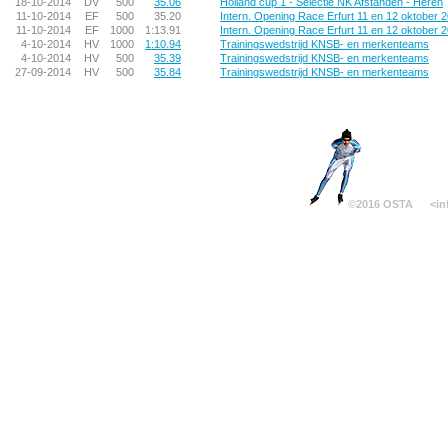
18-10-2014
DV
500
35.06
Holland cup 1 - Selectie NK Afstanden - Heren
11-10-2014
EF
500
35.20
Intern. Opening Race Erfurt 11 en 12 oktober 
11-10-2014
EF
1000
1:13.91
Intern. Opening Race Erfurt 11 en 12 oktober 
4-10-2014
HV
1000
1:10.94
Trainingswedstrijd KNSB- en merkenteams
4-10-2014
HV
500
35.39
Trainingswedstrijd KNSB- en merkenteams
27-09-2014
HV
500
35.84
Trainingswedstrijd KNSB- en merkenteams
©2016 OSTA
<in