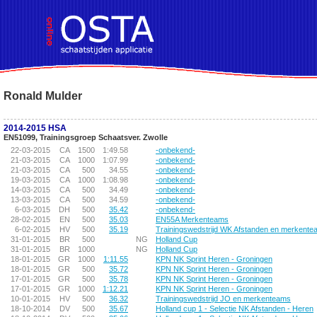
!DOCTYPE HTML PUBLIC "-//W3C//DTD HTML 4.01 Transitional//EN">
Ronald Mulder
2014-2015 HSA
EN51099, Trainingsgroep Schaatsver. Zwolle
22-03-2015
CA
1500
1:49.58
-onbekend-
21-03-2015
CA
1000
1:07.99
-onbekend-
21-03-2015
CA
500
34.55
-onbekend-
19-03-2015
CA
1000
1:08.98
-onbekend-
14-03-2015
CA
500
34.49
-onbekend-
13-03-2015
CA
500
34.59
-onbekend-
6-03-2015
DH
500
35.42
-onbekend-
28-02-2015
EN
500
35.03
EN55A Merkenteams
6-02-2015
HV
500
35.19
Trainingswedstrijd WK Afstanden en merkent
31-01-2015
BR
500
NG
Holland Cup
31-01-2015
BR
1000
NG
Holland Cup
18-01-2015
GR
1000
1:11.55
KPN NK Sprint Heren - Groningen
18-01-2015
GR
500
35.72
KPN NK Sprint Heren - Groningen
17-01-2015
GR
500
35.78
KPN NK Sprint Heren - Groningen
17-01-2015
GR
1000
1:12.21
KPN NK Sprint Heren - Groningen
10-01-2015
HV
500
36.32
Trainingswedstrijd JO en merkenteams
18-10-2014
DV
500
35.67
Holland cup 1 - Selectie NK Afstanden - Heren