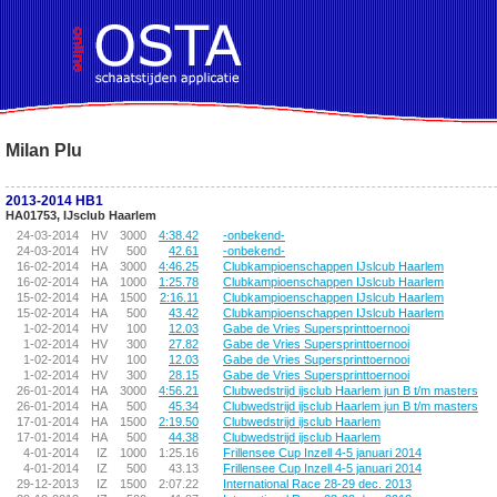
!DOCTYPE HTML PUBLIC "-//W3C//DTD HTML 4.01 Transitional//EN">
Milan Plu
2013-2014 HB1
HA01753, IJsclub Haarlem
24-03-2014
HV
3000
4:38.42
-onbekend-
24-03-2014
HV
500
42.61
-onbekend-
16-02-2014
HA
3000
4:46.25
Clubkampioenschappen IJslcub Haarlem
16-02-2014
HA
1000
1:25.78
Clubkampioenschappen IJslcub Haarlem
15-02-2014
HA
1500
2:16.11
Clubkampioenschappen IJslcub Haarlem
15-02-2014
HA
500
43.42
Clubkampioenschappen IJslcub Haarlem
1-02-2014
HV
100
12.03
Gabe de Vries Supersprinttoernooi
1-02-2014
HV
300
27.82
Gabe de Vries Supersprinttoernooi
1-02-2014
HV
100
12.03
Gabe de Vries Supersprinttoernooi
1-02-2014
HV
300
28.15
Gabe de Vries Supersprinttoernooi
26-01-2014
HA
3000
4:56.21
Clubwedstrijd ijsclub Haarlem jun B t/m masters
26-01-2014
HA
500
45.34
Clubwedstrijd ijsclub Haarlem jun B t/m masters
17-01-2014
HA
1500
2:19.50
Clubwedstrijd ijsclub Haarlem
17-01-2014
HA
500
44.38
Clubwedstrijd ijsclub Haarlem
4-01-2014
IZ
1000
1:25.16
Frillensee Cup Inzell 4-5 januari 2014
4-01-2014
IZ
500
43.13
Frillensee Cup Inzell 4-5 januari 2014
29-12-2013
IZ
1500
2:07.22
International Race 28-29 dec. 2013