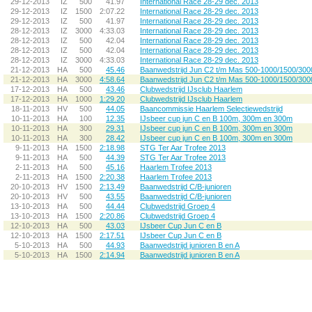
29-12-2013
IZ
500
41.97
International Race 28-29 dec. 2013
29-12-2013
IZ
1500
2:07.22
International Race 28-29 dec. 2013
29-12-2013
IZ
500
41.97
International Race 28-29 dec. 2013
28-12-2013
IZ
3000
4:33.03
International Race 28-29 dec. 2013
28-12-2013
IZ
500
42.04
International Race 28-29 dec. 2013
28-12-2013
IZ
500
42.04
International Race 28-29 dec. 2013
28-12-2013
IZ
3000
4:33.03
International Race 28-29 dec. 2013
21-12-2013
HA
500
45.46
Baanwedstrijd Jun C2 t/m Mas 500-1000/1500/300
21-12-2013
HA
3000
4:58.64
Baanwedstrijd Jun C2 t/m Mas 500-1000/1500/300
17-12-2013
HA
500
43.46
Clubwedstrijd IJsclub Haarlem
17-12-2013
HA
1000
1:29.20
Clubwedstrijd IJsclub Haarlem
18-11-2013
HV
500
44.05
Baancommissie Haarlem Selectiewedstrijd
10-11-2013
HA
100
12.35
IJsbeer cup jun C en B 100m, 300m en 300m
10-11-2013
HA
300
29.31
IJsbeer cup jun C en B 100m, 300m en 300m
10-11-2013
HA
300
28.42
IJsbeer cup jun C en B 100m, 300m en 300m
9-11-2013
HA
1500
2:18.98
STG Ter Aar Trofee 2013
9-11-2013
HA
500
44.39
STG Ter Aar Trofee 2013
2-11-2013
HA
500
45.16
Haarlem Trofee 2013
2-11-2013
HA
1500
2:20.38
Haarlem Trofee 2013
20-10-2013
HV
1500
2:13.49
Baanwedstrijd C/B-junioren
20-10-2013
HV
500
43.55
Baanwedstrijd C/B-junioren
13-10-2013
HA
500
44.44
Clubwedstrijd Groep 4
13-10-2013
HA
1500
2:20.86
Clubwedstrijd Groep 4
12-10-2013
HA
500
43.03
IJsbeer Cup Jun C en B
12-10-2013
HA
1500
2:17.51
IJsbeer Cup Jun C en B
5-10-2013
HA
500
44.93
Baanwedstrijd junioren B en A
5-10-2013
HA
1500
2:14.94
Baanwedstrijd junioren B en A