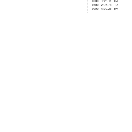
1000
1:25.11
HA
1500
2:06.78
IZ
3000
4:29.25
HV