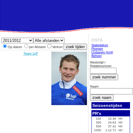
OSTA
Statistieken
Op datum
per Afstand
Verkort
Ploegen
IJsbanen (kml)
Team 1nP
Beheer
Wedstrijd-/
Relatienummer
Naam
Seizoenstijden
PR's
100
10.48
HV
300
24.63
HV
500
37.41
HV
1000
1:12.71
HV