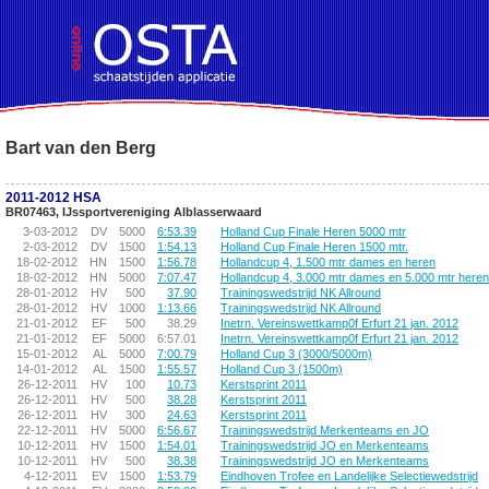
!DOCTYPE HTML PUBLIC "-//W3C//DTD HTML 4.01 Transitional//EN">
Bart van den Berg
2011-2012 HSA
BR07463, IJssportvereniging Alblasserwaard
3-03-2012
DV
5000
6:53.39
Holland Cup Finale Heren 5000 mtr
2-03-2012
DV
1500
1:54.13
Holland Cup Finale Heren 1500 mtr.
18-02-2012
HN
1500
1:56.78
Hollandcup 4, 1.500 mtr dames en heren
18-02-2012
HN
5000
7:07.47
Hollandcup 4, 3.000 mtr dames en 5.000 mtr heren
28-01-2012
HV
500
37.90
Trainingswedstrijd NK Allround
28-01-2012
HV
1000
1:13.66
Trainingswedstrijd NK Allround
21-01-2012
EF
500
38.29
Inetrn. Vereinswettkamp0f Erfurt 21 jan. 2012
21-01-2012
EF
5000
6:57.01
Inetrn. Vereinswettkamp0f Erfurt 21 jan. 2012
15-01-2012
AL
5000
7:00.79
Holland Cup 3 (3000/5000m)
14-01-2012
AL
1500
1:55.57
Holland Cup 3 (1500m)
26-12-2011
HV
100
10.73
Kerstsprint 2011
26-12-2011
HV
500
38.28
Kerstsprint 2011
26-12-2011
HV
300
24.63
Kerstsprint 2011
22-12-2011
HV
5000
6:56.67
Trainingswedstrijd Merkenteams en JO
10-12-2011
HV
1500
1:54.01
Trainingswedstrijd JO en Merkenteams
10-12-2011
HV
500
38.38
Trainingswedstrijd JO en Merkenteams
4-12-2011
EV
1500
1:53.79
Eindhoven Trofee en Landelijke Selectiewedstrijd