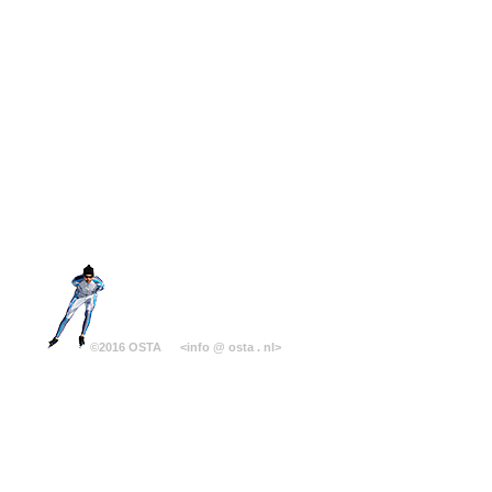
©2016 OSTA
<info @ osta . nl>