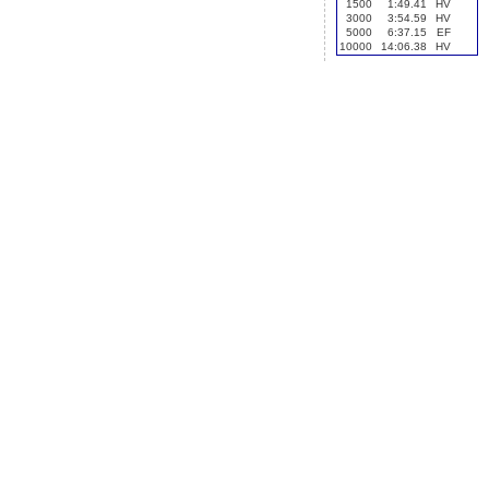
1500
1:49.41
HV
3000
3:54.59
HV
5000
6:37.15
EF
10000
14:06.38
HV