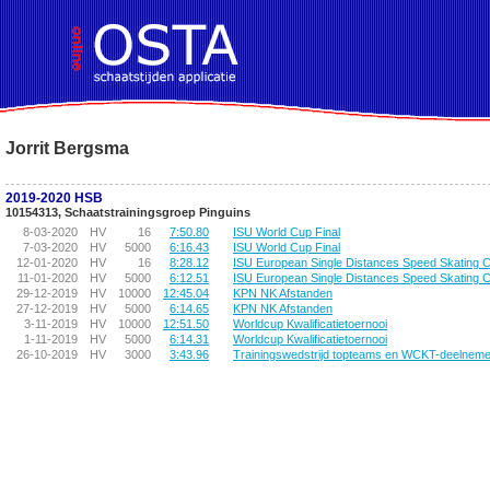
!DOCTYPE HTML PUBLIC "-//W3C//DTD HTML 4.01 Transitional//EN">
Jorrit Bergsma
2019-2020 HSB
10154313, Schaatstrainingsgroep Pinguins
8-03-2020
HV
16
7:50.80
ISU World Cup Final
7-03-2020
HV
5000
6:16.43
ISU World Cup Final
12-01-2020
HV
16
8:28.12
ISU European Single Distances Speed Skating 
11-01-2020
HV
5000
6:12.51
ISU European Single Distances Speed Skating 
29-12-2019
HV
10000
12:45.04
KPN NK Afstanden
27-12-2019
HV
5000
6:14.65
KPN NK Afstanden
3-11-2019
HV
10000
12:51.50
Worldcup Kwalificatietoernooi
1-11-2019
HV
5000
6:14.31
Worldcup Kwalificatietoernooi
26-10-2019
HV
3000
3:43.96
Trainingswedstrijd topteams en WCKT-deelnem