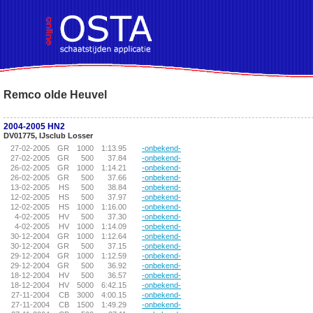
!DOCTYPE HTML PUBLIC "-//W3C//DTD HTML 4.01 Transitional//EN">
Remco olde Heuvel
2004-2005 HN2
DV01775, IJsclub Losser
27-02-2005
GR
1000
1:13.95
-onbekend-
27-02-2005
GR
500
37.84
-onbekend-
26-02-2005
GR
1000
1:14.21
-onbekend-
26-02-2005
GR
500
37.66
-onbekend-
13-02-2005
HS
500
38.84
-onbekend-
12-02-2005
HS
500
37.97
-onbekend-
12-02-2005
HS
1000
1:16.00
-onbekend-
4-02-2005
HV
500
37.30
-onbekend-
4-02-2005
HV
1000
1:14.09
-onbekend-
30-12-2004
GR
1000
1:12.64
-onbekend-
30-12-2004
GR
500
37.15
-onbekend-
29-12-2004
GR
1000
1:12.59
-onbekend-
29-12-2004
GR
500
36.92
-onbekend-
18-12-2004
HV
500
36.57
-onbekend-
18-12-2004
HV
5000
6:42.15
-onbekend-
27-11-2004
CB
3000
4:00.15
-onbekend-
27-11-2004
CB
1500
1:49.29
-onbekend-