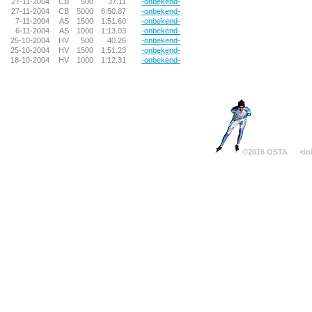
27-11-2004
CB
500
37.11
-onbekend-
27-11-2004
CB
5000
6:50.87
-onbekend-
7-11-2004
AS
1500
1:51.60
-onbekend-
6-11-2004
AS
1000
1:13.03
-onbekend-
25-10-2004
HV
500
40.26
-onbekend-
25-10-2004
HV
1500
1:51.23
-onbekend-
18-10-2004
HV
1000
1:12.31
-onbekend-
©2016 OSTA
<in