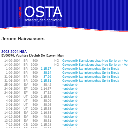
!DOCTYPE HTML PUBLIC "-//W3C//DTD HTML 4.01 Transitional//EN">
Jeroen Hairwassers
2003-2004 HSA
EV00370, Vughtse IJsclub De IJzeren Man
14-02-2004
BR
500
NG
Gewestelijk Kampioenschap Neo Senioren - Ve
14-02-2004
BR
3000
NG
Gewestelijk Kampioenschap Neo Senioren - Ve
1-02-2004
BR
1000
1:15.17
Gewestelijk kampioenschap Sprint Breda
1-02-2004
BR
500
38.14
Gewestelijk kampioenschap Sprint Breda
31-01-2004
BR
500
37.99
Gewestelijk kampioenschap Sprint Breda
31-01-2004
BR
1000
1:15.51
Gewestelijk kampioenschap Sprint Breda
25-01-2004
EV
500
38.42
-onbekend-
24-01-2004
EF
1000
1:14.67
-onbekend-
24-01-2004
EF
500
37.32
-onbekend-
4-01-2004
UT
1000
1:15.82
-onbekend-
4-01-2004
UT
500
38.09
-onbekend-
3-01-2004
UT
500
38.26
-onbekend-
3-01-2004
UT
1000
1:15.53
-onbekend-
14-12-2003
EV
1000
1:16.83
-onbekend-
14-12-2003
EV
500
40.81
-onbekend-
13-12-2003
EV
500
38.31
-onbekend-
7-12-2003
CB
1000
1:15.28
-onbekend-