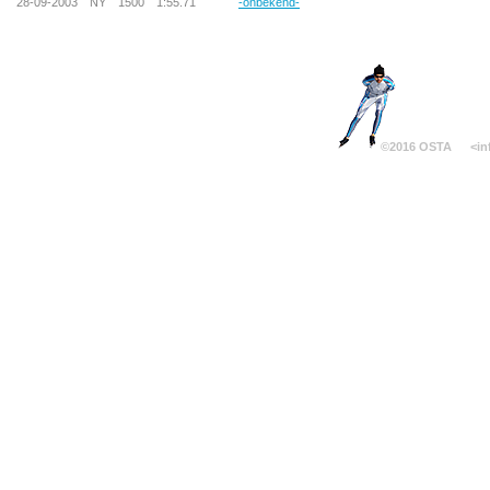
28-09-2003
NY
1500
1:55.71
-onbekend-
©2016 OSTA
<in