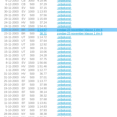
6-12-2003
CB
3000
4:18.96
-onbekend-
6-12-2003
CB
500
37.29
-onbekend-
30-11-2003
EV
500
37.15
-onbekend-
30-11-2003
EV
1000
1:13.93
-onbekend-
29-11-2003
EV
500
37.56
-onbekend-
29-11-2003
EV
1000
1:15.69
-onbekend-
24-11-2003
HV
500
37.24
-onbekend-
24-11-2003
HV
1500
1:54.41
-onbekend-
23-11-2003
BR
1000
1:14.57
zondag 23 november klasse 1 t/m 6
23-11-2003
BR
500
38.31
zondag 23 november klasse 1 t/m 6
16-11-2003
UT
1000
1:14.72
-onbekend-
16-11-2003
UT
500
37.64
-onbekend-
15-11-2003
UT
100
12.92
-onbekend-
15-11-2003
UT
300
24.11
-onbekend-
15-11-2003
UT
100
10.06
-onbekend-
15-11-2003
UT
300
24.28
-onbekend-
8-11-2003
EV
500
37.75
-onbekend-
8-11-2003
EV
1500
1:56.66
-onbekend-
2-11-2003
HV
1500
1:51.46
-onbekend-
1-11-2003
HV
1000
1:12.77
-onbekend-
31-10-2003
HV
500
36.77
-onbekend-
31-10-2003
HV
500
37.01
-onbekend-
25-10-2003
EF
1000
1:13.77
-onbekend-
25-10-2003
EF
500
37.99
-onbekend-
19-10-2003
EF
1000
1:14.90
-onbekend-
19-10-2003
EF
500
38.14
-onbekend-
15-10-2003
EF
500
38.32
-onbekend-
11-10-2003
EF
500
37.68
-onbekend-
11-10-2003
EF
1000
1:13.81
-onbekend-
5-10-2003
NY
1000
1:14.83
-onbekend-
5-10-2003
NY
500
37.93
-onbekend-
28-09-2003
NY
500
38.38
-onbekend-