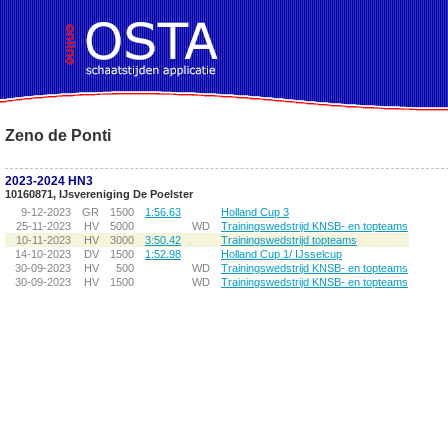
!DOCTYPE HTML PUBLIC "-//W3C//DTD HTML 4.01 Transitional//EN">
Zeno de Ponti
2023-2024 HN3
10160871, IJsvereniging De Poelster
9-12-2023
GR
1500
1:56.63
Holland Cup 3
25-11-2023
HV
5000
WD
Trainingswedstrijd KNSB- en topteams
10-11-2023
HV
3000
3:50.42
Trainingswedstrijd topteams
14-10-2023
DV
1500
1:52.98
Holland Cup 1/ IJsselcup
30-09-2023
HV
500
WD
Trainingswedstrijd KNSB- en topteams
30-09-2023
HV
1500
WD
Trainingswedstrijd KNSB- en topteams