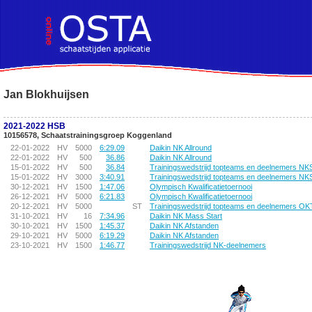
!DOCTYPE HTML PUBLIC "-//W3C//DTD HTML 4.01 Transitional//EN">
Jan Blokhuijsen
2021-2022 HSB
10156578, Schaatstrainingsgroep Koggenland
22-01-2022
HV
5000
6:29.09
Daikin NK Allround
22-01-2022
HV
500
36.86
Daikin NK Allround
15-01-2022
HV
500
36.84
Trainingswedstrijd topteams en deelnemers N
15-01-2022
HV
3000
3:40.91
Trainingswedstrijd topteams en deelnemers N
30-12-2021
HV
1500
1:47.06
Olympisch Kwalificatietoernooi
26-12-2021
HV
5000
6:21.83
Olympisch Kwalificatietoernooi
20-12-2021
HV
5000
ST
Trainingswedstrijd topteams en deelnemers OK
31-10-2021
HV
16
7:34.96
Daikin NK Mass Start
30-10-2021
HV
1500
1:45.37
Daikin NK Afstanden
29-10-2021
HV
5000
6:19.29
Daikin NK Afstanden
23-10-2021
HV
1500
1:46.77
Trainingswedstrijd NK-deelnemers