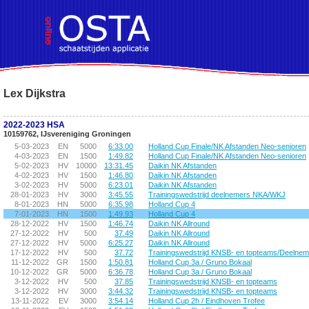
!DOCTYPE HTML PUBLIC "-//W3C//DTD HTML 4.01 Transitional//EN">
Lex Dijkstra
2022-2023 HSA
10159762, IJsvereniging Groningen
5-03-2023
EN
5000
6:33.00
Holland Cup Finale/NK Afstanden Neo-senioren
4-03-2023
EN
1500
1:49.82
Holland Cup Finale/NK Afstanden Neo-senioren
5-02-2023
HV
10000
13:31.45
Daikin NK Afstanden
4-02-2023
HV
1500
1:46.80
Daikin NK Afstanden
3-02-2023
HV
5000
6:23.01
Daikin NK Afstanden
28-01-2023
HV
3000
3:45.55
Trainingswedstrijd deelnemers NKA/WKJ
8-01-2023
HN
5000
6:35.98
Holland Cup 4
7-01-2023
HN
1500
1:49.93
Holland Cup 4
28-12-2022
HV
1500
1:46.74
Daikin NK Allround
27-12-2022
HV
500
37.49
Daikin NK Allround
27-12-2022
HV
5000
6:25.27
Daikin NK Allround
17-12-2022
HV
500
37.72
Trainingswedstrijd KNSB- en topteams/Deelne
11-12-2022
GR
1500
1:50.81
Holland Cup 3a / Gruno Bokaal
10-12-2022
GR
5000
6:36.78
Holland Cup 3a / Gruno Bokaal
3-12-2022
HV
500
37.85
Trainingswedstrijd KNSB- en topteams
3-12-2022
HV
3000
3:44.32
Trainingswedstrijd KNSB- en topteams
13-11-2022
EV
3000
3:54.14
Holland Cup 2h / Eindhoven Trofee