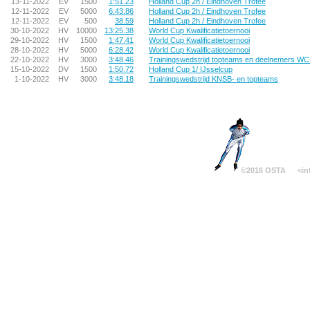
13-11-2022
EV
1500
1:51.23
Holland Cup 2h / Eindhoven Trofee
12-11-2022
EV
5000
6:43.86
Holland Cup 2h / Eindhoven Trofee
12-11-2022
EV
500
38.59
Holland Cup 2h / Eindhoven Trofee
30-10-2022
HV
10000
13:25.38
World Cup Kwalificatietoernooi
29-10-2022
HV
1500
1:47.41
World Cup Kwalificatietoernooi
28-10-2022
HV
5000
6:28.42
World Cup Kwalificatietoernooi
22-10-2022
HV
3000
3:48.46
Trainingswedstrijd topteams en deelnemers W
15-10-2022
DV
1500
1:50.72
Holland Cup 1/ IJsselcup
1-10-2022
HV
3000
3:48.18
Trainingswedstrijd KNSB- en topteams
©2016 OSTA
<in