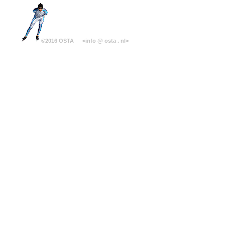
©2016 OSTA
<info @ osta . nl>