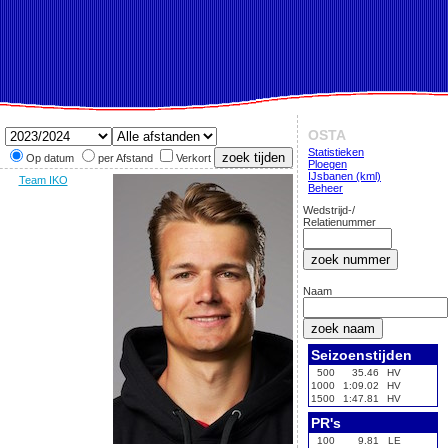
OSTA
Statistieken
Op datum
per Afstand
Verkort
Ploegen
IJsbanen (kml)
Team IKO
Beheer
Wedstrijd-/
Relatienummer
Naam
Seizoenstijden
500
35.46
HV
1000
1:09.02
HV
1500
1:47.81
HV
PR's
100
9.81
LE