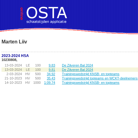
!DOCTYPE HTML PUBLIC "-//W3C//DTD HTML 4.01 Transitional//EN">
Marten Liiv
2023-2024 HSA
10230808,
13-03-2024
LE
100
9.83
De Zilveren Bal 2024
13-03-2024
LE
100
9.81
De Zilveren Bal 2024
2-03-2024
HV
500
34.92
Trainingswedstrijd KNSB- en topteams
21-10-2023
HV
500
35.43
Trainingswedstrijd topteams en WCKT-deelnemers
14-10-2023
HV
1000
1:09.74
Trainingswedstrijd KNSB- en topteams