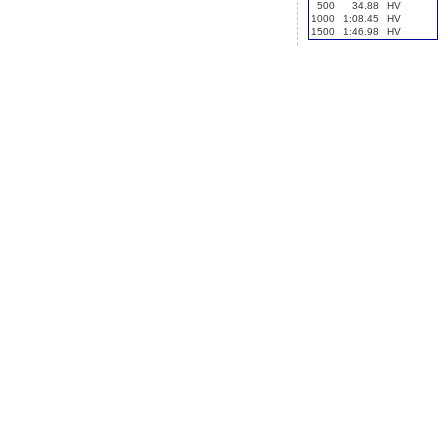
500
34.88
HV
1000
1:08.45
HV
1500
1:46.98
HV