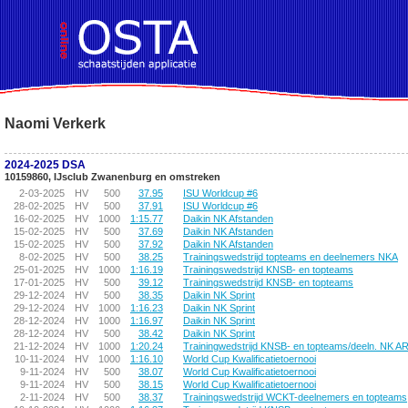
!DOCTYPE HTML PUBLIC "-//W3C//DTD HTML 4.01 Transitional//EN">
Naomi Verkerk
2024-2025 DSA
10159860, IJsclub Zwanenburg en omstreken
2-03-2025
HV
500
37.95
ISU Worldcup #6
28-02-2025
HV
500
37.91
ISU Worldcup #6
16-02-2025
HV
1000
1:15.77
Daikin NK Afstanden
15-02-2025
HV
500
37.69
Daikin NK Afstanden
15-02-2025
HV
500
37.92
Daikin NK Afstanden
8-02-2025
HV
500
38.25
Trainingswedstrijd topteams en deelnemers NKA
25-01-2025
HV
1000
1:16.19
Trainingswedstrijd KNSB- en topteams
17-01-2025
HV
500
39.12
Trainingswedstrijd KNSB- en topteams
29-12-2024
HV
500
38.35
Daikin NK Sprint
29-12-2024
HV
1000
1:16.23
Daikin NK Sprint
28-12-2024
HV
1000
1:16.97
Daikin NK Sprint
28-12-2024
HV
500
38.42
Daikin NK Sprint
21-12-2024
HV
1000
1:20.24
Trainingwedstrijd KNSB- en topteams/deeln. NK A
10-11-2024
HV
1000
1:16.10
World Cup Kwalificatietoernooi
9-11-2024
HV
500
38.07
World Cup Kwalificatietoernooi
9-11-2024
HV
500
38.15
World Cup Kwalificatietoernooi
2-11-2024
HV
500
38.37
Trainingswedstrijd WCKT-deelnemers en topteams