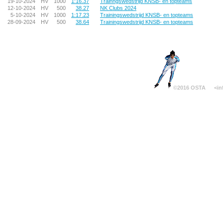
19-10-2024
HV
1000
1:16.37
Trainngswedstrijd KNSB- en topteams
12-10-2024
HV
500
38.27
NK Clubs 2024
5-10-2024
HV
1000
1:17.23
Trainingswedstrijd KNSB- en topteams
28-09-2024
HV
500
38.64
Trainingswedstrijd KNSB- en topteams
©2016 OSTA
<in