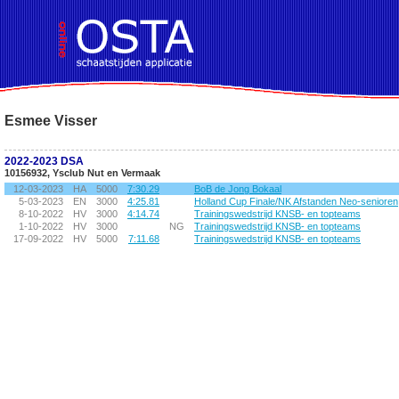
!DOCTYPE HTML PUBLIC "-//W3C//DTD HTML 4.01 Transitional//EN">
Esmee Visser
2022-2023 DSA
10156932, Ysclub Nut en Vermaak
12-03-2023
HA
5000
7:30.29
BoB de Jong Bokaal
5-03-2023
EN
3000
4:25.81
Holland Cup Finale/NK Afstanden Neo-senioren
8-10-2022
HV
3000
4:14.74
Trainingswedstrijd KNSB- en topteams
1-10-2022
HV
3000
NG
Trainingswedstrijd KNSB- en topteams
17-09-2022
HV
5000
7:11.68
Trainingswedstrijd KNSB- en topteams