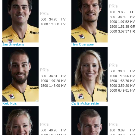
PR's
100
9.85
LE
PR's
500
34.59
HV
500
34.78
HV
1000
1:07.52
HV
1000
1:10.11
HV
1500
1:51.38
G
5000
3:07.37
HR
Jan Smeekens
Hein Otterspeer
PR's
PR's
500
39.65
HV
500
34.81
HV
1000
1:18.66
HV
1000
1:07.26
HV
1500
1:55.76
HV
1500
1:43.00
HV
3000
3:59.20
HV
5000
6:49.81
HV
Kjeld Nuis
Carlijn Achtereekte
PR's
PR's
500
40.70
HV
100
9.89
HV