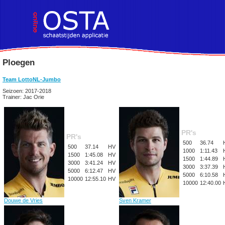
Ploegen
Team LottoNL-Jumbo
Seizoen: 2017-2018
Trainer: Jac Orie
PR's
PR's
500
36.74
500
37.14
HV
1000
1:11.43
1500
1:45.08
HV
1500
1:44.89
3000
3:41.24
HV
3000
3:37.39
5000
6:12.47
HV
5000
6:10.58
10000
12:55.10
HV
10000
12:40.00
Douwe de Vries
Sven Kramer