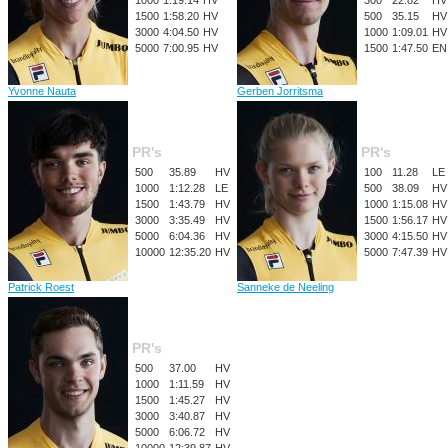
1000
1:19.14
HV
300
22.82
HV
1500
1:58.20
HV
500
35.15
HV
3000
4:04.50
HV
1000
1:09.01
HV
5000
7:00.95
HV
1500
1:47.50
EN
Yvonne Nauta
Gerben Jorritsma
PR's
PR's
500
35.89
HV
100
11.28
LE
1000
1:12.28
LE
500
38.09
HV
1500
1:43.79
HV
1000
1:15.08
HV
3000
3:35.49
HV
1500
1:56.17
HV
5000
6:04.36
HV
3000
4:15.50
HV
10000
12:35.20
HV
5000
7:47.39
HV
Patrick Roest
Sanneke de Neeling
PR's
500
37.00
HV
1000
1:11.59
HV
1500
1:45.27
HV
3000
3:40.87
HV
5000
6:06.72
HV