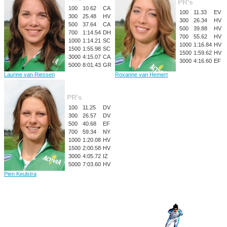
PR's
100
10.62
CA
100
11.33
EV
300
25.48
HV
300
26.34
HV
500
37.64
CA
500
39.88
HV
700
1:14.54
DH
700
55.62
HV
1000
1:14.21
SC
1000
1:16.84
HV
1500
1:55.98
SC
1500
1:59.62
HV
3000
4:15.07
CA
3000
4:16.60
EF
5000
8:01.43
GR
Laurine van Riessen
Roxanne van Hemert
PR's
100
11.25
DV
300
26.57
DV
500
40.68
EF
700
59.34
NY
1000
1:20.08
HV
1500
2:00.58
HV
3000
4:05.72
IZ
5000
7:03.60
HV
Pien Keulstra