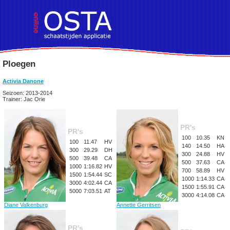
Ploegen
Activia Danone
Seizoen: 2013-2014
Trainer: Jac Orie
PR's
PR's
100
10.35
KN
100
11.47
HV
140
14.50
HA
300
29.29
DH
300
24.88
HV
500
39.48
CA
500
37.63
CA
1000
1:16.82
HV
700
58.89
HV
1500
1:54.44
SC
1000
1:14.33
CA
3000
4:02.44
CA
1500
1:55.91
CA
5000
7:03.51
AT
3000
4:14.08
CA
Diane Valkenburg
Annette Gerritsen
PR's