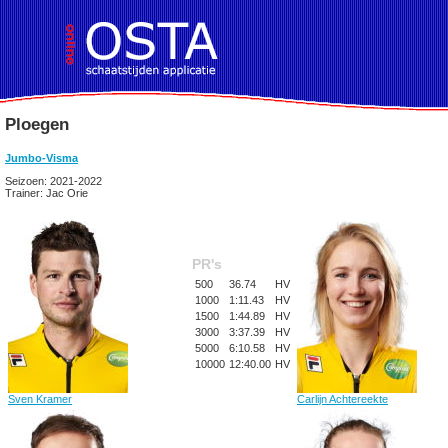
Ploegen
Jumbo-Visma
Seizoen: 2021-2022
Trainer: Jac Orie
PR's
500
36.74
HV
1000
1:11.43
HV
1500
1:44.89
HV
3000
3:37.39
HV
5000
6:10.58
HV
10000
12:40.00
HV
Sven Kramer
Carlijn Achtereekte