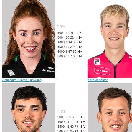
PR's
100
11.01
LE
500
38.22
HV
1000
1:14.02
HV
1500
1:52.95
HV
3000
3:57.32
HV
5000
6:57.06
HV
Antoinette Rijpma - de Jong
Kars Jansman
PR's
500
35.89
HV
1000
1:12.28
LE
1500
1:43.79
HV
3000
3:35.49
HV