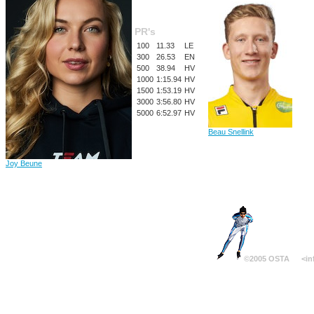
PR's
100
11.33
LE
300
26.53
EN
500
38.94
HV
1000
1:15.94
HV
1500
1:53.19
HV
3000
3:56.80
HV
5000
6:52.97
HV
Beau Snellink
Joy Beune
©2005 OSTA
<in