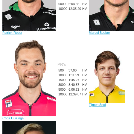
5000
6:04.36
HV
10000
12:35.20
HV
Patrick Roest
Marcel Bosker
PR's
500
37.00
HV
1000
1:11.59
HV
1500
1:45.27
HV
3000
3:40.87
HV
5000
6:06.72
HV
10000
12:39.87
HV
Tijmen Snel
Chris Huizinga