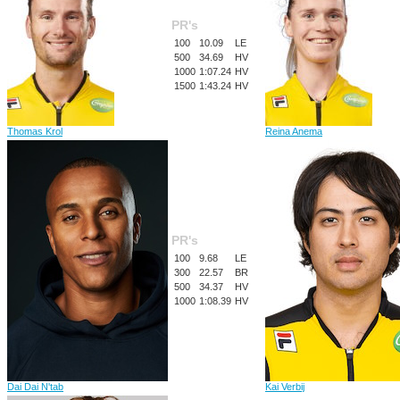
PR's
100
10.09
LE
500
34.69
HV
1000
1:07.24
HV
1500
1:43.24
HV
Thomas Krol
Reina Anema
PR's
100
9.68
LE
300
22.57
BR
500
34.37
HV
1000
1:08.39
HV
Dai Dai N'tab
Kai Verbij