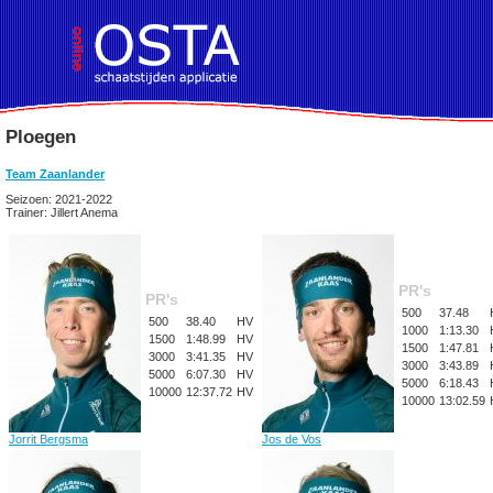
Ploegen
Team Zaanlander
Seizoen: 2021-2022
Trainer: Jillert Anema
PR's
PR's
500
37.48
500
38.40
HV
1000
1:13.30
1500
1:48.99
HV
1500
1:47.81
3000
3:41.35
HV
3000
3:43.89
5000
6:07.30
HV
5000
6:18.43
10000
12:37.72
HV
10000
13:02.59
Jorrit Bergsma
Jos de Vos