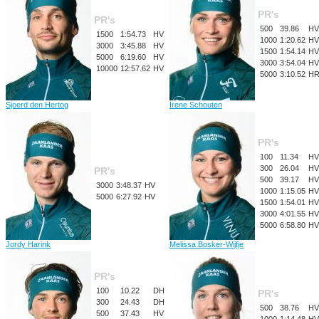
PR's
PR's
500
39.86
HV
1500
1:54.73
HV
1000
1:20.62
HV
3000
3:45.88
HV
1500
1:54.14
HV
5000
6:19.60
HV
3000
3:54.04
HV
10000
12:57.62
HV
5000
3:10.52
H
Sjoerd den Hertog
Irene Schouten
PR's
100
11.34
HV
300
26.04
HV
PR's
500
39.17
HV
3000
3:48.37
HV
1000
1:15.05
HV
5000
6:27.92
HV
1500
1:54.01
HV
3000
4:01.55
HV
5000
6:58.80
HV
Jordy Harink
Melissa Bosker-Wijfje
PR's
100
10.22
DH
PR's
300
24.43
DH
500
38.76
HV
500
37.43
HV