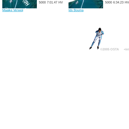
5000
7:01.47
HV
5000
6:34.23
HV
Maaike Verweij
Ids Bouma
©2005 OSTA
<in