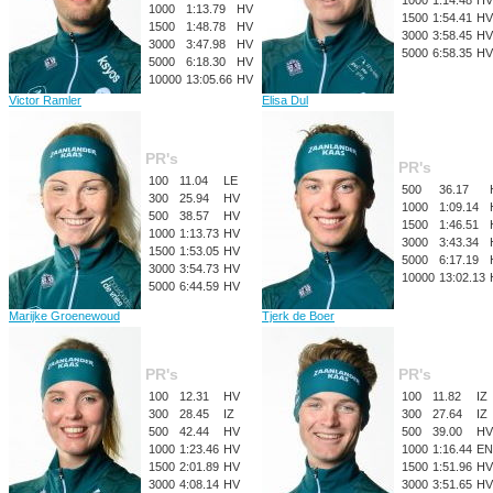
1000
1:14.48
HV
1000
1:13.79
HV
1500
1:54.41
HV
1500
1:48.78
HV
3000
3:58.45
HV
3000
3:47.98
HV
5000
6:58.35
HV
5000
6:18.30
HV
10000
13:05.66
HV
Victor Ramler
Elisa Dul
PR's
PR's
100
11.04
LE
500
36.17
300
25.94
HV
1000
1:09.14
500
38.57
HV
1500
1:46.51
1000
1:13.73
HV
3000
3:43.34
1500
1:53.05
HV
5000
6:17.19
3000
3:54.73
HV
10000
13:02.13
5000
6:44.59
HV
Marijke Groenewoud
Tjerk de Boer
PR's
PR's
100
12.31
HV
100
11.82
IZ
300
28.45
IZ
300
27.64
IZ
500
42.44
HV
500
39.00
HV
1000
1:23.46
HV
1000
1:16.44
EN
1500
2:01.89
HV
1500
1:51.96
HV
3000
4:08.14
HV
3000
3:51.65
HV