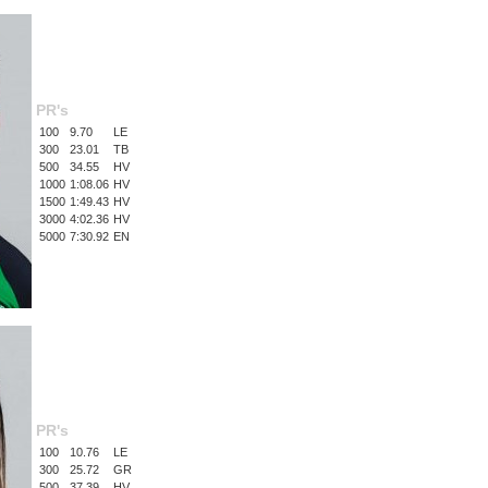
PR's
100
9.70
LE
300
23.01
TB
500
34.55
HV
1000
1:08.06
HV
1500
1:49.43
HV
3000
4:02.36
HV
5000
7:30.92
EN
PR's
100
10.76
LE
300
25.72
GR
500
37.39
HV