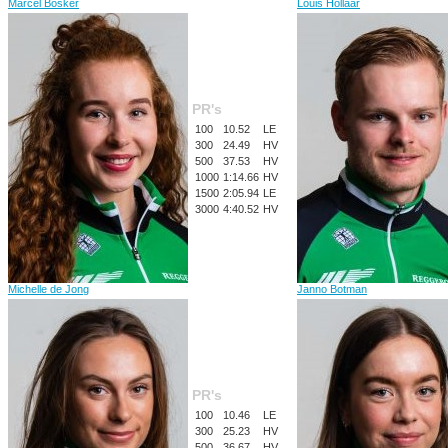
Marcel Bosker
Louis Hollaar
PR's
100
10.52
LE
300
24.49
HV
500
37.53
HV
1000
1:14.66
HV
1500
2:05.94
LE
3000
4:40.52
HV
Michelle de Jong
Janno Botman
PR's
100
10.46
LE
300
25.23
HV
500
36.67
HV