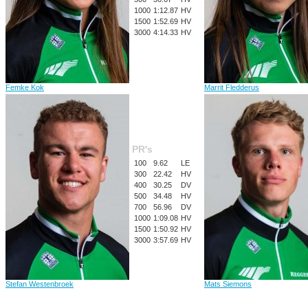
1000
1:12.87
HV
1500
1:52.69
HV
3000
4:14.33
HV
Femke Kok
Marrit Fledderus
PR's
100
9.62
LE
300
22.42
HV
400
30.25
DV
500
34.48
HV
700
56.96
DV
1000
1:09.08
HV
1500
1:50.92
HV
3000
3:57.69
HV
Stefan Westenbroek
Mats Siemons