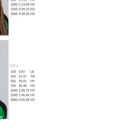
1000
1:14.09
HV
1500
2:04.10
EN
3000
4:28.93
HV
PR's
100
9.87
LE
300
23.37
TB
500
35.01
HV
700
50.46
HV
1000
1:08.72
HV
1500
1:46.44
HV
3000
4:05.99
HV