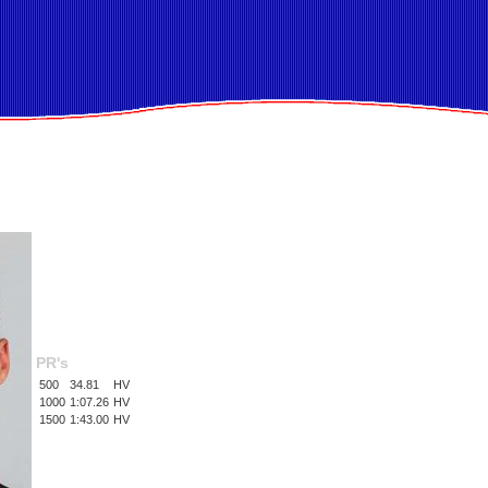
PR's
500
34.81
HV
1000
1:07.26
HV
1500
1:43.00
HV