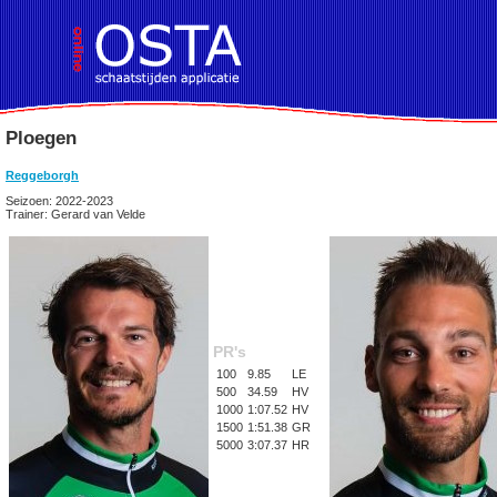
Ploegen
Reggeborgh
Seizoen: 2022-2023
Trainer: Gerard van Velde
PR's
100
9.85
LE
500
34.59
HV
1000
1:07.52
HV
1500
1:51.38
GR
5000
3:07.37
HR