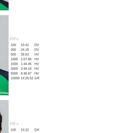
PR's
100
10.41
DV
300
24.18
DV
500
35.63
HV
1000
1:07.86
HV
1500
1:44.45
HV
3000
3:49.18
HV
5000
6:46.87
HV
10000
14:26.52
GR
PR's
100
10.22
DH