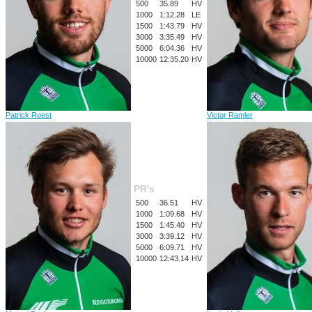
500
35.89
HV
1000
1:12.28
LE
1500
1:43.79
HV
3000
3:35.49
HV
5000
6:04.36
HV
10000
12:35.20
HV
Patrick Roest
Victor Ramler
PR's
500
36.51
HV
1000
1:09.68
HV
1500
1:45.40
HV
3000
3:39.12
HV
5000
6:09.71
HV
10000
12:43.14
HV