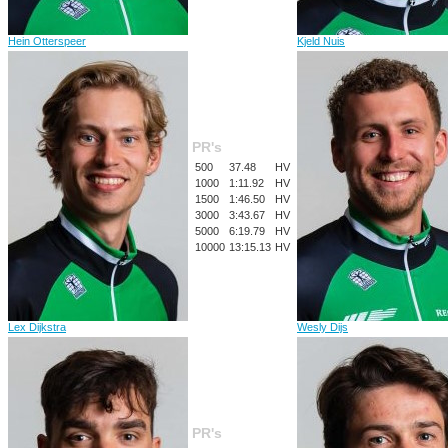
Hein Otterspeer
Kjeld Nuis
PR's
500
37.48
HV
1000
1:11.92
HV
1500
1:46.50
HV
3000
3:43.67
HV
5000
6:19.79
HV
10000
13:15.13
HV
Lex Dijkstra
Wesly Dijs
PR's